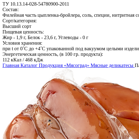
ТУ 10.13.14-028-54780900-2011
Состав:
Филейная часть цыпленка-бройлера, соль, специи, нитритная с
Cорт/категория:
Высший сорт
Пищевая ценность:
Жир - 1,9 г, Белок - 23,6 г, Углеводы - 0 г
Условия хранения:
при t от 0˚С до +4˚С упакованной под вакуумом целыми изделия
Энергетическая ценность, (в 100 гр. продукта):
112 кКал / 468 кДж
Главная
Каталог
Продукция «Мясоград»
Мясные деликатесы
П