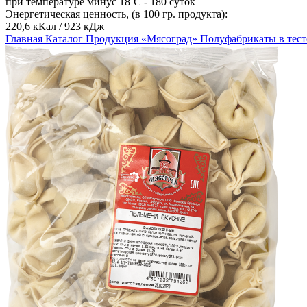
при температуре минус 18˚С - 180 суток
Энергетическая ценность, (в 100 гр. продукта):
220,6 кКал / 923 кДж
Главная
Каталог
Продукция «Мясоград»
Полуфабрикаты в тест