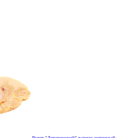
Рулет "Деревенский" варено-копченый