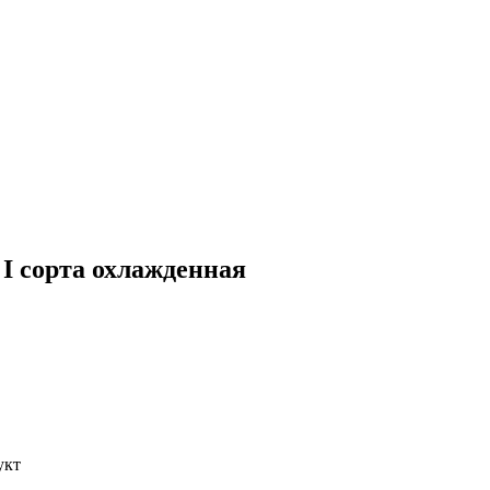
I сорта охлажденная
укт