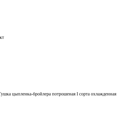
кт
Тушка цыпленка-бройлера потрошеная I сорта охлажденная